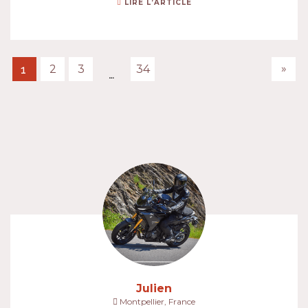
LIRE L’ARTICLE
»
2
3
34
1
…
Julien
Montpellier, France